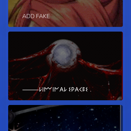
ADD FAKE
⸻ㅤ𐌋𐌉𐌌𐌉𐌍𐌀𐌋 𐌔𐌓𐌀𐌂𐌄𐌔﹒