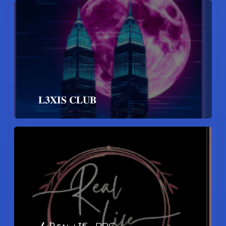
𝐋𝟑𝐗𝐈𝐒 𝐂𝐋𝐔𝐁